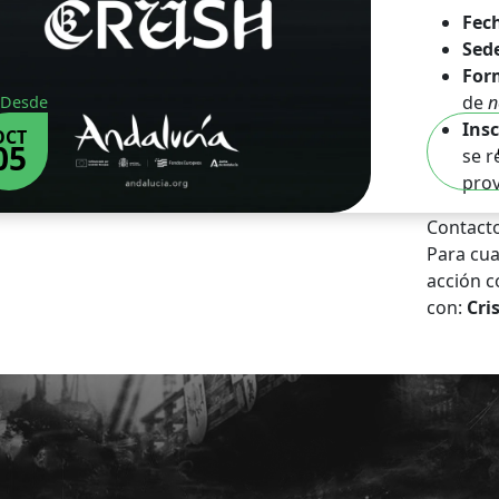
Fec
Sed
For
de
n
Desde
Insc
OCT
05
se r
prov
Contacto
Para cua
acción c
con:
Cri