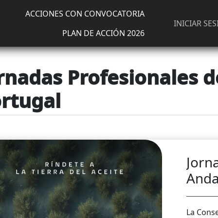
principal
ACCIONES CON CONVOCATORIA
Menú de cuen
INICIAR SE
PLAN DE ACCIÓN 2026
rnadas Profesionales d
rtugal
Jorn
Anda
La Conse