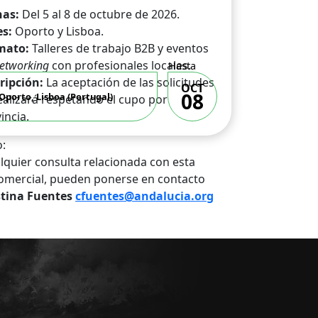
has:
Del 5 al 8 de octubre de 2026.
es:
Oporto y Lisboa.
mato:
Talleres de trabajo B2B y eventos
etworking
con profesionales locales.
Hasta
ripción:
La aceptación de las solicitudes
OCT
08
Oporto, Lisboa (Portugal)
ealizará respetando el cupo por
incia.
:
lquier consulta relacionada con esta
omercial, pueden ponerse en contacto
stina Fuentes
cfuentes@andalucia.org