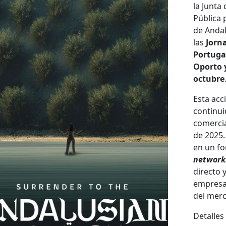
la Junta
Pública 
de Andal
las
Jorn
Portuga
Oporto 
octubre
Esta acc
continui
comercia
de 2025.
en un f
network
directo y
empresar
del merc
Detalles