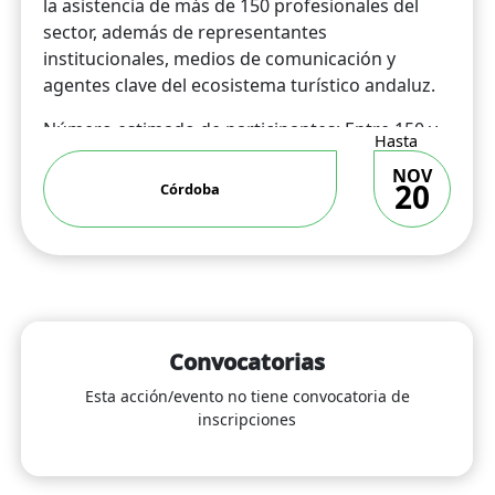
la asistencia de más de 150 profesionales del
sector, además de representantes
institucionales, medios de comunicación y
agentes clave del ecosistema turístico andaluz.
Número estimado de participantes: Entre 150 y
Hasta
180 asistentes.
NOV
20
Córdoba
Tipología/perfil de los asistentes: Profesionales
del sector turístico, incluyendo representantes
de agencias de viajes, turoperadores,
proveedores turísticos, asociaciones
provinciales, medios especializados y
autoridades e instituciones vinculadas al
turismo. 2
Convocatorias
Esta acción/evento no tiene convocatoria de
Procedencia geográfica: Principalmente de toda
inscripciones
la comunidad autónoma andaluza, con
representación de las ocho provincias, así como
asistentes de ámbito nacional vinculados al