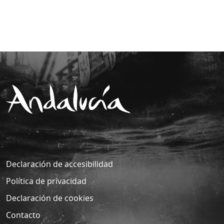
sector turístico.
Objetivos perseguidos:
✓Poner en valor el papel estratégico de las
agencias de viajes en Andalucía.
✓Reconocer públicamente la excelencia
profesional y empresarial dentro del sector.
✓Fomentar el encuentro entre profesionales,
proveedores y representantes institucionales.
✓Generar un impacto económico y promocional
positivo en la ciudad de Córdoba y en el
conjunto de la región andaluza.
✓Promover el turismo responsable, accesible e
inclusivo a través del reconocimiento de buenas
Declaración de accesibilidad
prácticas.
Política de privacidad
Turismo y Deporte de Andalucía, será
Declaración de cookies
patrocinador de este evento.
Contacto