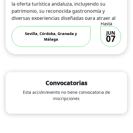
la oferta turística andaluza, incluyendo su
patrimonio, su reconocida gastronomía y
diversas experiencias diseñadas para atraer al
Hasta
mercado internacional.
JUN
Sevilla, Córdoba, Granada y
07
Este famtrip constituye una oportunidad
Málaga
estratégica para reforzar la presencia de
Andalucía en el mercado europeo,
especialmente en el ámbito balcánico, favorecer
alianzas comerciales y promover el desarrollo
de propuestas turísticas adaptadas a este perfil
de visitante.
Convocatorias
Esta acción/evento no tiene convocatoria de
inscripciones